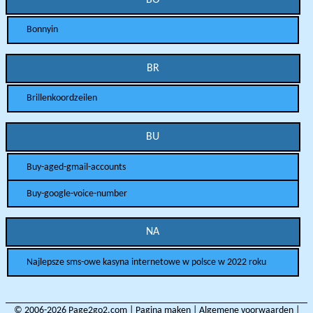
Bonnyin
BR
Brillenkoordzeilen
BU
Buy-aged-gmail-accounts
Buy-google-voice-number
NA
Najlepsze sms-owe kasyna internetowe w polsce w 2022 roku
© 2006-2026
Page2go2.com
|
Pagina maken
|
Algemene voorwaarden
|