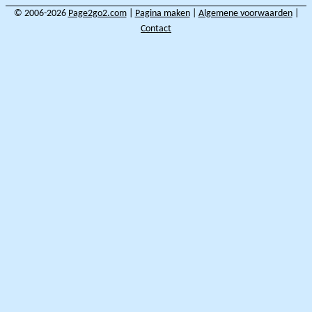
© 2006-2026
Page2go2.com
|
Pagina maken
|
Algemene voorwaarden
|
Contact